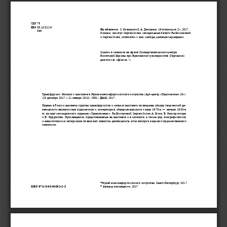
УДК 75
ББК 85.103(2)6
На обложке:
  С. Ковальский, А. Демшина. «Композиция Z». 2017.
        Т65
Коллаж: галстук Сергея Сигея, самодельные печати Ры Никоновой
и Сергея Сигея, отпечатки с них, слайды, цветные карандаши.
Ссылки в каталоге на Архив Исследовательского центра 
Восточной Европы при Бременском университете (Германия)
даются как «
Бремен*
»
Трансфуризм. Каталог к выставке в Музее нонконформистского искусства (Арт-центр «Пушкинская-10») 
(23 декабря 2017 – 21 января 2018). СПб.: ДЕАН, 2017.
Первая в России выставка группы трансфуристов и каталог выставки посвящены обзору творческой де-
ятельности  независимых  художников  и  литераторов,  объединившихся  в  конце  1970-х  —  начале  1980-х  
гг. вокруг самиздатского журнала «Транспонанс»: Ры Никоновой, Сергея Сигея, А. Ника, Б. Констриктора 
и  Б.  Кудрякова.  Произведения,  представленные  на  выставке  и  в  каталоге,  а  также  ряд  биографических  
и  аналитических  материалов  позволяют  охватить  деятельность  этих  авторов  в  едином  художественном  
контексте. 
©Музей нонконформистского искусства, Санкт-Петербург, 2017
ISBN 978-5-6040092-2-2
© Авторы, наследники, 2017