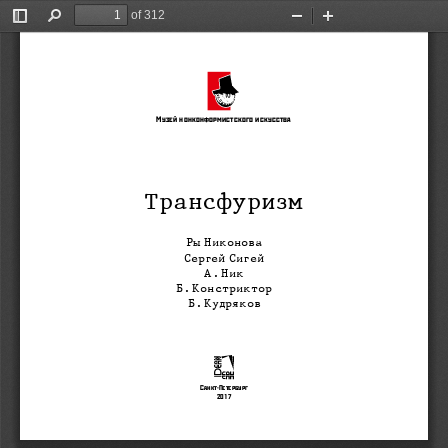
of 312
Toggle
Find
Zoom
Zoom
Sidebar
Out
In
Музей нонконформистского искусства
Трансфуризм
Ры Никонова
Сергей Сигей
А. Ник
Б. Констриктор
Б. Кудряков
Санкт-Петербург
2017